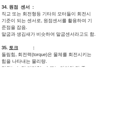
34. 원점 센서 :
직교 또는 회전형등 기타의 모터들이 회전시
기준이 되는 센서로, 원점센서를 활용하여 기
준점을 잡음.
​말굽과 생김새가 비슷하여 말굽센서라고도 함.
35.
토크
:
돌림힘, 회전력(torque)은 물체를 회전시키는
힘을 나타내는 물리량.
단위는 뉴턴 미터(N·m) 또는 라디안 당 줄
(J/rad).
36. OFFSET :
기준점에서의 보정용으로 사용.
센서로 위치신호를 검출 후 검출위치에서 어느
정도 간격을 띄워 이동시 사용. 변위 보정값
37. LOADER :
모터나 로봇 등 각종 장비들을 PC에 연결하지
않고 사용할 수 있는 전용콘트롤러등을 뜻함.